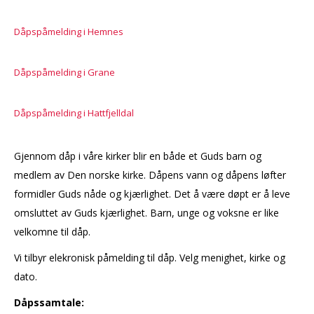
Dåpspåmelding i Hemnes
Dåpspåmelding i Grane
Dåpspåmelding i Hattfjelldal
Gjennom dåp i våre kirker blir en både et Guds barn og
medlem av Den norske kirke. Dåpens vann og dåpens løfter
formidler Guds nåde og kjærlighet. Det å være døpt er å leve
omsluttet av Guds kjærlighet. Barn, unge og voksne er like
velkomne til dåp.
Vi tilbyr elekronisk påmelding til dåp. Velg menighet, kirke og
dato.
Dåpssamtale: