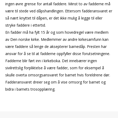
ingen øvre grense for antall faddere. Minst to av fadderne må
være til stede ved dåpshandlingen. Ettersom fadderansvaret er
så nært knyttet til dåpen, er det ikke mulig å legge til eller
stryke faddere i ettertid.
En fadder må ha fylt 15 år og som hovedregel være medlem
av Den norske kirke. Medlemmer av andre kirkesamfunn kan
være faddere så lenge de aksepterer barnedåp. Presten har
ansvar for å se til at fadderne oppfyller disse forutsetningene.
Fadderne blir ført inn i kirkeboka. Det innebærer ingen
sivilrettslig forpliktelse å være fadder, som for eksempel å
skulle overta omsorgsansvaret for barnet hvis foreldrene dør.
Fadderansvaret dreier seg om å vise omsorg for barnet og
bidra i barnets trosopplæring.