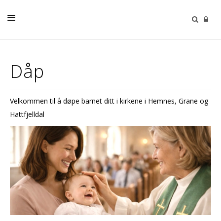
HJEM
Dåp
DÅP
MELD PÅ
Velkommen til å døpe barnet ditt i kirkene i Hemnes, Grane og
KONFIRMASJON
Hattfjelldal
VIGSEL
GRAVFERD
BARN OG UNGE
FACEBOOK
OM OSS