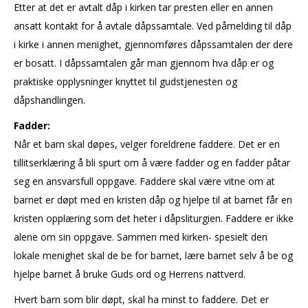
Etter at det er avtalt dåp i kirken tar presten eller en annen
ansatt kontakt for å avtale dåpssamtale. Ved påmelding til dåp
i kirke i annen menighet, gjennomføres dåpssamtalen der dere
er bosatt. I dåpssamtalen går man gjennom hva dåp er og
praktiske opplysninger knyttet til gudstjenesten og
dåpshandlingen.
Fadder:
Når et barn skal døpes, velger foreldrene faddere. Det er en
tillitserklæring å bli spurt om å være fadder og en fadder påtar
seg en ansvarsfull oppgave. Faddere skal være vitne om at
barnet er døpt med en kristen dåp og hjelpe til at barnet får en
kristen opplæring som det heter i dåpsliturgien. Faddere er ikke
alene om sin oppgave. Sammen med kirken- spesielt den
lokale menighet skal de be for barnet, lære barnet selv å be og
hjelpe barnet å bruke Guds ord og Herrens nattverd.
Hvert barn som blir døpt, skal ha minst to faddere. Det er