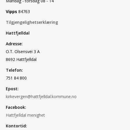
Mandag - torsdag 08 - 14
Vipps
84763
Tilgjengelighetserklæring
Hattfjelldal
Adresse:
O.T. Olsensvei 3 A
8692 Hattfjelldal
Telefon:
751 84 800
Epost:
kirkevergen@hattfjelldal.kommune.no
Facebook:
Hattfjelldal menighet
Kontortid: